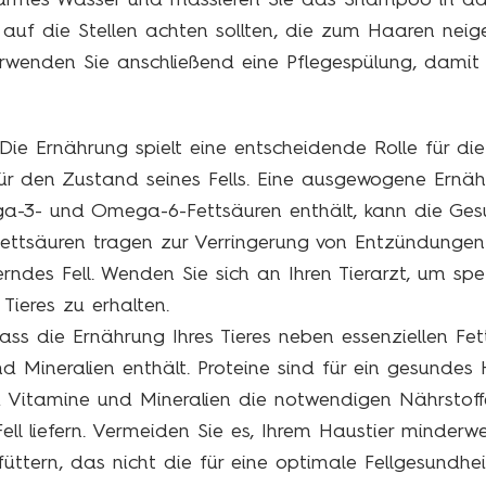
rmes Wasser und massieren Sie das Shampoo in das F
auf die Stellen achten sollten, die zum Haaren neige
rwenden Sie anschließend eine Pflegespülung, damit 
ie Ernährung spielt eine entscheidende Rolle für di
ür den Zustand seines Fells. Eine ausgewogene Ernähr
a-3- und Omega-6-Fettsäuren enthält, kann die Gesu
Fettsäuren tragen zur Verringerung von Entzündungen
ndes Fell. Wenden Sie sich an Ihren Tierarzt, um spe
 Tieres zu erhalten.
ass die Ernährung Ihres Tieres neben essenziellen Fe
nd Mineralien enthält. Proteine sind für ein gesund
d Vitamine und Mineralien die notwendigen Nährstoffe
ll liefern. Vermeiden Sie es, Ihrem Haustier minderwer
füttern, das nicht die für eine optimale Fellgesundhei