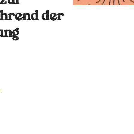
 zur
ährend der
ung
l