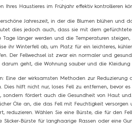
Ihres Haustieres im Frühjahr effektiv kontrollieren kö
derschöne Jahreszeit, in der die Blumen blühen und d
eutet dies jedoch auch, dass sie mit dem gefürchtete
 Tage länger werden und die Temperaturen steigen
e ihr Winterfell ab, um Platz für ein leichteres, kühler
. Der Fellwechsel ist zwar ein normaler und gesund
s darum geht, die Wohnung sauber und die Kleidung fr
n: Eine der wirksamsten Methoden zur Reduzierung de
 Dies hilft nicht nur, loses Fell zu entfernen, bevor 
t, sondern fördert auch die Gesundheit von Haut und 
licher Öle an, die das Fell mit Feuchtigkeit versorgen
iert, reduzieren. Wählen Sie eine Bürste, die für den Fe
ine Slicker-Bürste für langhaarige Rassen oder eine G