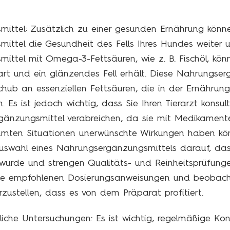
ittel: Zusätzlich zu einer gesunden Ernährung kön
ttel die Gesundheit des Fells Ihres Hundes weiter u
ittel mit Omega-3-Fettsäuren, wie z. B. Fischöl, kö
rt und ein glänzendes Fell erhält. Diese Nahrungserg
chub an essenziellen Fettsäuren, die in der Ernährung 
. Es ist jedoch wichtig, dass Sie Ihren Tierarzt konsult
gänzungsmittel verabreichen, da sie mit Medikament
immten Situationen unerwünschte Wirkungen haben kö
uswahl eines Nahrungsergänzungsmittels darauf, dass
 wurde und strengen Qualitäts- und Reinheitsprüfung
die empfohlenen Dosierungsanweisungen und beobach
erzustellen, dass es von dem Präparat profitiert.
liche Untersuchungen: Es ist wichtig, regelmäßige Kon