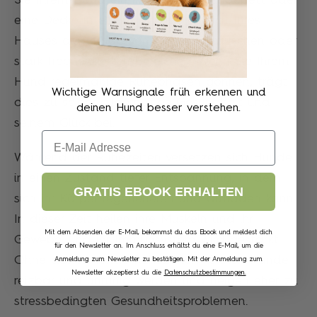
eine Decke in einem ruhigen Bereich Ihres
Hauses an, fernab von lauten Geräuschen oder
stark frequentierten Bereichen. Wenn Sie Ihrem
Hund regelmäßige Ruhephasen gönnen, trägt
Wichtige Warnsignale früh erkennen und
dies zu seiner allgemeinen Gesundheit und
deinen Hund besser verstehen.
seinem Glück bei.
Email
Während der Ruhezeiten versetzen sich Hunde
in einen Zustand tiefer Entspannung, in dem
GRATIS EBOOK ERHALTEN
sich ihr Körper regenerieren und aufladen kann.
In dieser Zeit heilen ihre Muskeln und ihr
Mit dem Absenden der E-Mail, bekommst du das Ebook und meldest dich
Gewebe, und ihr Immunsystem wird gestärkt.
für den Newsletter an. Im Anschluss erhältst du eine E-Mail, um die
Ohne ausreichende Ruhezeiten können Hunde
Anmeldung zum Newsletter zu bestätigen. Mit der Anmeldung zum
Newsletter akzeptierst du die
Datenschutzbestimmungen.
reizbar und unruhig werden und neigen eher zu
stressbedingten Gesundheitsproblemen.