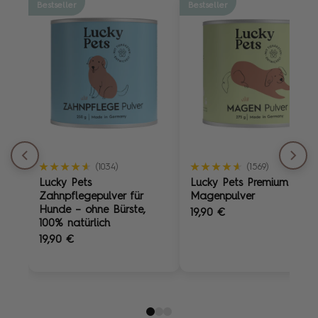
Bestseller
Bestseller
★★★★★
★★★★★
★★★★★
★★★★★
(1034)
(1569)
Lucky Pets
Lucky Pets Premium
Zahnpflegepulver für
Magenpulver
Hunde – ohne Bürste,
19,90 €
100% natürlich
19,90 €