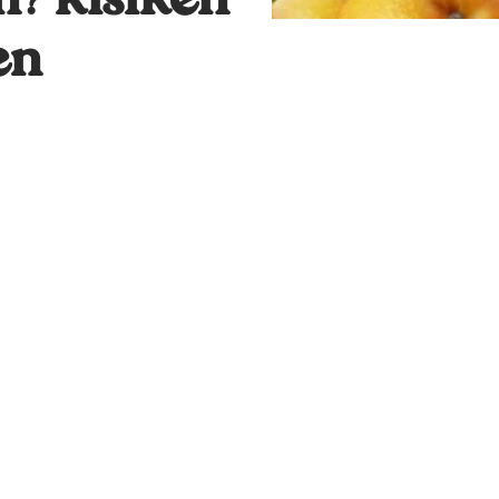
n? Risiken
en