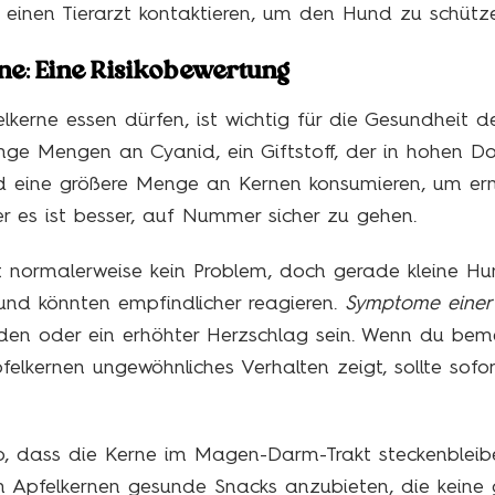
rt einen Tierarzt kontaktieren, um den Hund zu schütz
e: Eine Risikobewertung
kerne essen dürfen, ist wichtig für die Gesundheit d
nge Mengen an Cyanid, ein Giftstoff, der in hohen Do
d eine größere Menge an Kernen konsumieren, um er
r es ist besser, auf Nummer sicher zu gehen.
gt normalerweise kein Problem, doch gerade kleine H
nd könnten empfindlicher reagieren.
Symptome einer 
den oder ein erhöhter Herzschlag sein. Wenn du bem
lkernen ungewöhnliches Verhalten zeigt, sollte sofort 
, dass die Kerne im Magen-Darm-Trakt steckenbleibe
 Apfelkernen gesunde Snacks anzubieten, die keine g