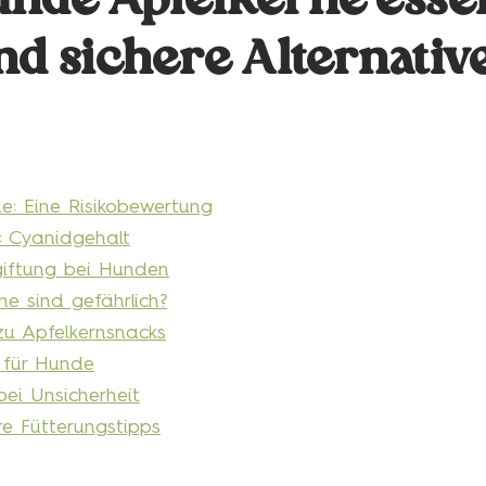
nde Apfelkerne esse
nd sichere Alternativ
e: Eine Risikobewertung
e: Cyanidgehalt
iftung bei Hunden
ne sind gefährlich?
 zu Apfelkernsnacks
 für Hunde
 bei Unsicherheit
re Fütterungstipps