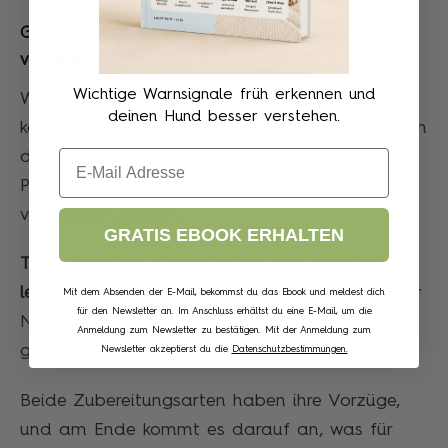
Gekochte Hühnerherzen: Sicher und leicht
verdaulich
Wichtige Warnsignale früh erkennen und
Wenn Du lieber auf Nummer sicher gehst,
deinen Hund besser verstehen.
kannst Du die Hühnerherzen auch
kochen
. Durch
Email
das Garen werden mögliche Bakterien und
Parasiten abgetötet, die in rohem Fleisch
vorkommen können.
GRATIS EBOOK ERHALTEN
Tipp:
Gekochte Hühnerherzen sind ebenfalls
leicht verdaulich
und behalten den Großteil ihrer
Mit dem Absenden der E-Mail, bekommst du das Ebook und meldest dich
für den Newsletter an. Im Anschluss erhältst du eine E-Mail, um die
Nährstoffe, besonders wenn sie schonend
Anmeldung zum Newsletter zu bestätigen. Mit der Anmeldung zum
gegart werden.
Newsletter akzeptierst du die
Datenschutzbestimmungen.
Beide Zubereitungsarten haben ihre Vorzüge,
und am Ende kommt es darauf an, was für