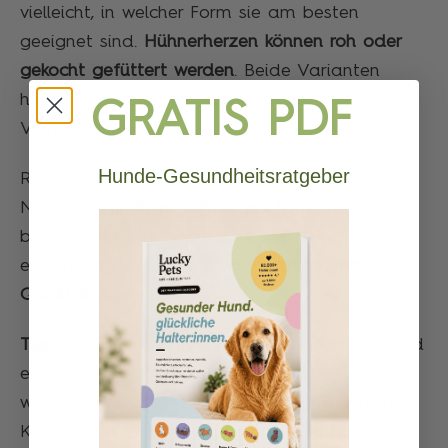
vielleicht, in welcher Form sie am besten
geeignet sind.
Hühnerherzen können roh oder
gekocht gefüttert werden
. Beide Varianten
haben ihre Vorteile und sind sicher für Deinen
GRATIS PDF
Vierbeiner.
Hunde-Gesundheitsratgeber
Rohes Füttern hat den Vorteil, dass alle
Nährstoffe
in ihrer natürlichen Form
erhalten
bleiben. Wenn Du Dich für rohes Fleisch
entscheidest, solltest Du auf
Frische und
Qualität
achten.
Tipp:
Frische Hühnerherzen bieten Deinem Hund
eine gesunde Proteinquelle und enthalten
wertvolle Nährstoffe wie Taurin, die durch das
Kochen teilweise verloren gehen könnten.