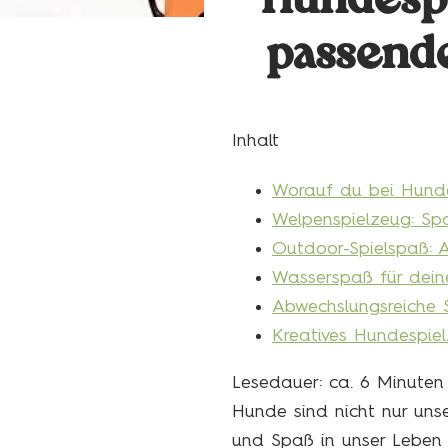
Hundespi
passende
Inhalt
Worauf du bei Hunde
Welpenspielzeug: Spa
Outdoor-Spielspaß: 
Wasserspaß für dei
Abwechslungsreiche S
Kreatives Hundespie
Lesedauer: ca.
6
Minuten
Hunde sind nicht nur unse
und Spaß in unser Leben u