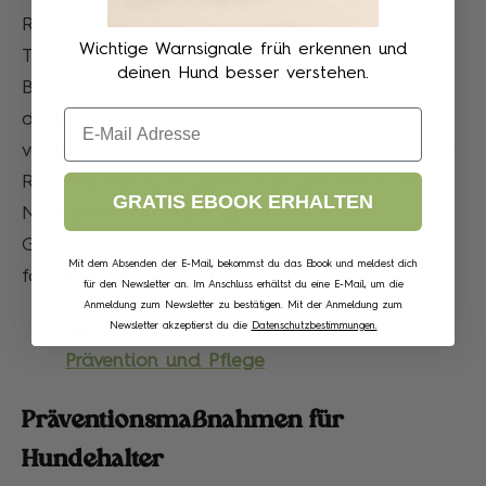
Regelmäßige Kontrolluntersuchungen beim
Wichtige Warnsignale früh erkennen und
Tierarzt sind während und nach der
deinen Hund besser verstehen.
Behandlung notwendig. Diese Kontrollen helfen
Email
dabei, sicherzustellen, dass die Infektion
vollständig beseitigt wurde und verhindern eine
Rückkehr der Kokzidiose. Eine gewissenhafte
GRATIS EBOOK ERHALTEN
Nachbeobachtung trägt dazu bei, die
Gesundheit deines Vierbeiners nachhaltig zu
Mit dem Absenden der E-Mail, bekommst du das Ebook und meldest dich
fördern.
für den Newsletter an. Im Anschluss erhältst du eine E-Mail, um die
Anmeldung zum Newsletter zu bestätigen. Mit der Anmeldung zum
Newsletter akzeptierst du die
Datenschutzbestimmungen.
Siehe auch:
Havaneser Krankheiten:
Prävention und Pflege
Präventionsmaßnahmen für
Hundehalter