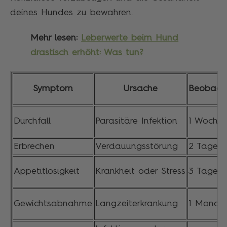
deines Hundes zu bewahren.
Mehr lesen:
Leberwerte beim Hund
drastisch erhöht: Was tun?
Symptom
Ursache
Beobach
Durchfall
Parasitäre Infektion
1 Woche
Erbrechen
Verdauungsstörung
2 Tage
Appetitlosigkeit
Krankheit oder Stress
3 Tage
Gewichtsabnahme
Langzeiterkrankung
1 Monat