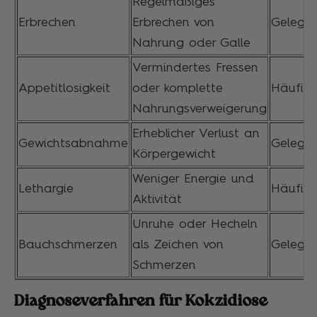
Regelmäßiges
Erbrechen
Erbrechen von
Gelegen
Nahrung oder Galle
Vermindertes Fressen
Appetitlosigkeit
oder komplette
Häufig
Nahrungsverweigerung
Erheblicher Verlust an
Gewichtsabnahme
Gelegen
Körpergewicht
Weniger Energie und
Lethargie
Häufig
Aktivität
Unruhe oder Hecheln
Bauchschmerzen
als Zeichen von
Gelegen
Schmerzen
Diagnoseverfahren für Kokzidiose