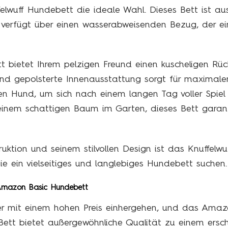
ffelwuff Hundebett die ideale Wahl. Dieses Bett ist a
d verfügt über einen wasserabweisenden Bezug, der ei
t bietet Ihrem pelzigen Freund einen kuscheligen Rü
und gepolsterte Innenausstattung sorgt für maximal
ren Hund, um sich nach einem langen Tag voller Spie
inem schattigen Baum im Garten, dieses Bett garan
ruktion und seinem stilvollen Design ist das Knuffelw
, die ein vielseitiges und langlebiges Hundebett suchen.
 Amazon Basic Hundebett
er mit einem hohen Preis einhergehen, und das Amaz
Bett bietet außergewöhnliche Qualität zu einem ersch