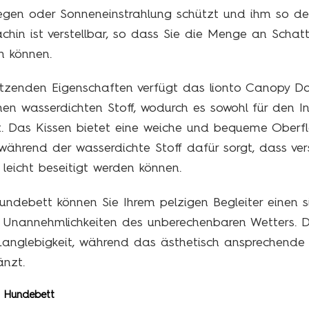
Regen oder Sonneneinstrahlung schützt und ihm so d
chin ist verstellbar, so dass Sie die Menge an Schatt
en können.
ützenden Eigenschaften verfügt das lionto Canopy D
nen wasserdichten Stoff, wodurch es sowohl für den I
t. Das Kissen bietet eine weiche und bequeme Oberflä
ährend der wasserdichte Stoff dafür sorgt, dass vers
 leicht beseitigt werden können.
ndebett können Sie Ihrem pelzigen Begleiter einen 
en Unannehmlichkeiten des unberechenbaren Wetters. D
 Langlebigkeit, während das ästhetisch ansprechende
nzt.
t Hundebett