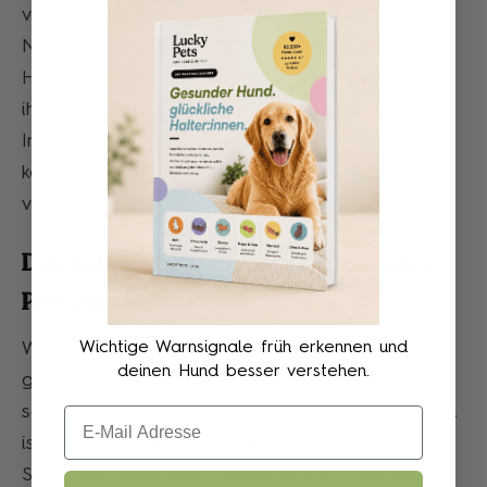
vorsichtig zu sein und gründliche
Nachforschungen anzustellen, bevor du einen
Hund kaufst. Betrüger sind oft geschickt darin,
ihre Anzeigen glaubwürdig aussehen zu lassen.
Indem du die oben genannten Tipps befolgst,
kannst du jedoch das Risiko minimieren, Opfer
von Betrug zu werden.
Der Schutzmechanismus von Lucky
Pets gegen Betrüger
Wichtige Warnsignale früh erkennen und
Wenn es um den Kauf eines Hundes online
deinen Hund besser verstehen.
geht, ist es entscheidend, dass du auf einer
seriösen Plattform suchst. Eine solche Plattform
Email
ist
Lucky Pets
. Lucky Pets hat verschiedene
Sicherheitsfunktionen implementiert, um Betrug