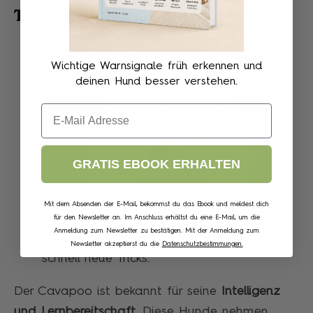
Training und Ausbildung des Cavapoo
Wichtige Warnsignale früh erkennen und
deinen Hund besser verstehen.
Email
GRATIS EBOOK ERHALTEN
Mit dem Absenden der E-Mail, bekommst du das Ebook und meldest dich
für den Newsletter an. Im Anschluss erhältst du eine E-Mail, um die
Anmeldung zum Newsletter zu bestätigen. Mit der Anmeldung zum
Dank ihrer Intelligenz lernen Cavapoos
Newsletter akzeptierst du die
Datenschutzbestimmungen.
schnell neue Tricks.
Der Cavapoo ist bekannt für seine
Intelligenz
und Lernbereitschaft
. Diese Hunde nehmen