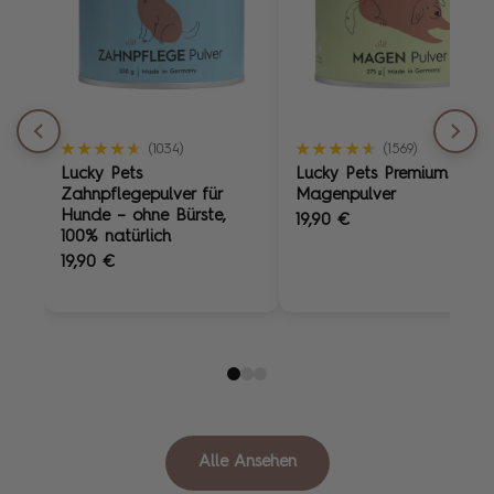
★★★★★
★★★★★
★★★★★
★★★★★
(1034)
(1569)
Lucky Pets
Lucky Pets Premium
Zahnpflegepulver für
Magenpulver
Hunde – ohne Bürste,
19,90 €
100% natürlich
19,90 €
Alle Ansehen