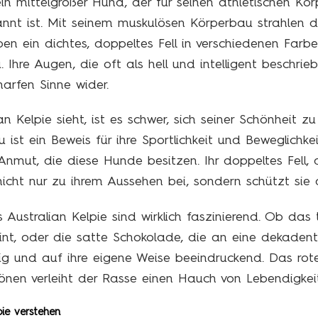
 ein mittelgroßer Hund, der für seinen athletischen Kö
nnt ist. Mit seinem muskulösen Körperbau strahlen 
ben ein dichtes, doppeltes Fell in verschiedenen Farb
 Ihre Augen, die oft als hell und intelligent beschrie
arfen Sinne wider.
Kelpie sieht, ist es schwer, sich seiner Schönheit zu 
ist ein Beweis für ihre Sportlichkeit und Beweglichke
nmut, die diese Hunde besitzen. Ihr doppeltes Fell, 
t nicht nur zu ihrem Aussehen bei, sondern schützt si
 Australian Kelpie sind wirklich faszinierend. Ob das 
int, oder die satte Schokolade, die an eine dekadente
tig und auf ihre eigene Weise beeindruckend. Das rot
önen verleiht der Rasse einen Hauch von Lebendigkeit
pie verstehen