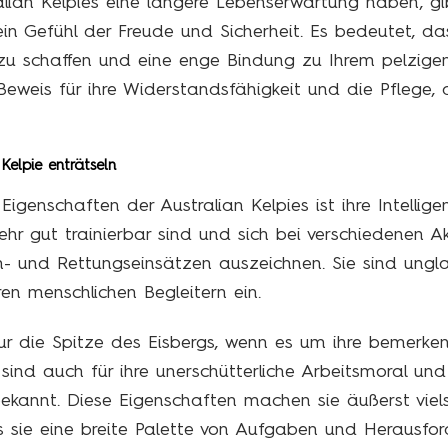
lian Kelpies eine längere Lebenserwartung haben, gib
in Gefühl der Freude und Sicherheit. Es bedeutet, da
u schaffen und eine enge Bindung zu Ihrem pelzigen
 Beweis für ihre Widerstandsfähigkeit und die Pflege, d
Kelpie enträtseln
igenschaften der Australian Kelpies ist ihre Intellig
ehr gut trainierbar sind und sich bei verschiedenen A
ch- und Rettungseinsätzen auszeichnen. Sie sind ungl
en menschlichen Begleitern ein.
 nur die Spitze des Eisbergs, wenn es um ihre bemerk
 sind auch für ihre unerschütterliche Arbeitsmoral und 
kannt. Diese Eigenschaften machen sie äußerst viels
 sie eine breite Palette von Aufgaben und Herausfo