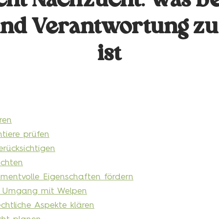
ht Nachzucht: Was bei
und Verantwortung zu
ist
ren
ntiere prüfen
erücksichtigen
achten
mentvolle Eigenschaften fördern
er Umgang mit Welpen
chtliche Aspekte klären