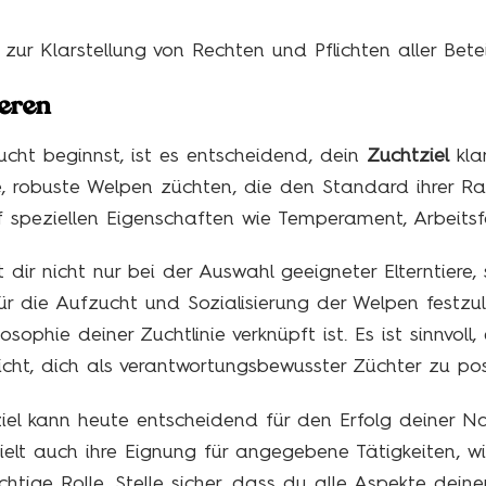
ur Klarstellung von Rechten und Pflichten aller Betei
ieren
cht beginnst, ist es entscheidend, dein
Zuchtziel
kla
e, robuste Welpen züchten, die den Standard ihrer Ras
speziellen Eigenschaften wie Temperament, Arbeitsf
ft dir nicht nur bei der Auswahl geeigneter Elterntier
für die Aufzucht und Sozialisierung der Welpen festz
sophie deiner Zuchtlinie verknüpft ist. Es ist sinnvoll,
icht, dich als verantwortungsbewusster Züchter zu posi
ziel kann heute entscheidend für den Erfolg deiner 
elt auch ihre Eignung für angegebene Tätigkeiten, w
htige Rolle. Stelle sicher, dass du alle Aspekte deine