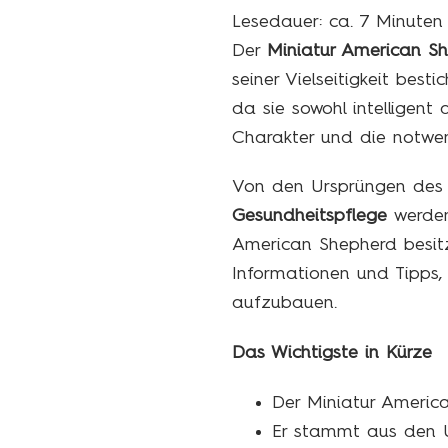
Lesedauer: ca.
7
Minuten
Der
Miniatur American S
seiner Vielseitigkeit besti
da sie sowohl intelligent 
Charakter und die notwen
Von den Ursprüngen des 
Gesundheitspflege
werden 
American Shepherd besitzt
Informationen und Tipps,
aufzubauen.
Das Wichtigste in Kürze
Der Miniatur American
Er stammt aus den 