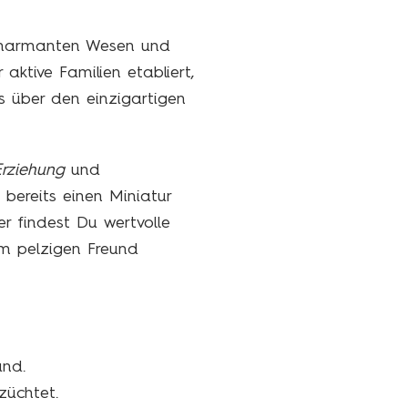
 charmanten Wesen und
 aktive Familien etabliert,
es über den einzigartigen
Erziehung
und
bereits einen Miniatur
r findest Du wertvolle
m pelzigen Freund
und.
üchtet.