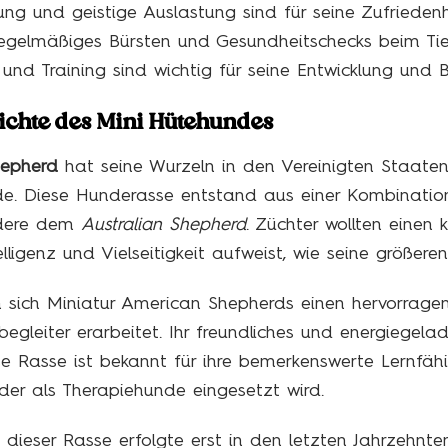
g und geistige Auslastung sind für seine Zufriedenh
egelmäßiges Bürsten und Gesundheitschecks beim Tie
n und Training sind wichtig für seine Entwicklung und 
ichte des Mini Hütehundes
hepherd
hat seine Wurzeln in den Vereinigten Staaten,
e. Diese Hunderasse entstand aus einer Kombinatio
ndere dem
Australian Shepherd
. Züchter wollten einen 
elligenz und Vielseitigkeit aufweist, wie seine größer
 sich Miniatur American Shepherds einen hervorrage
egleiter erarbeitet. Ihr freundliches und energiegel
se Rasse ist bekannt für ihre bemerkenswerte Lernfähi
der als Therapiehunde eingesetzt wird.
 dieser Rasse erfolgte erst in den letzten Jahrzehnten