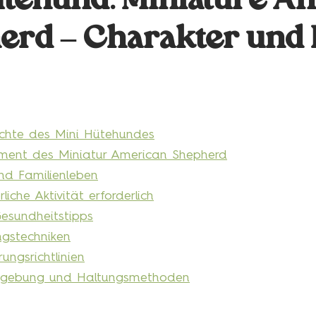
ütehund: Miniature A
erd – Charakter und 
chte des Mini Hütehundes
ent des Miniatur American Shepherd
und Familienleben
iche Aktivität erforderlich
Gesundheitstipps
ngstechniken
ungsrichtlinien
mgebung und Haltungsmethoden