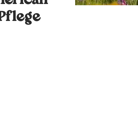
merican
Pflege