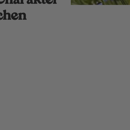
 Charakter
schen