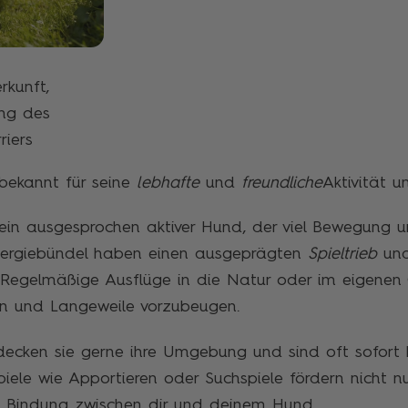
erkunft,
ng des
riers
 bekannt für seine
lebhafte
und
freundliche
Aktivität u
 ein ausgesprochen aktiver Hund, der viel Bewegung 
Energiebündel haben einen ausgeprägten
Spieltrieb
und 
Regelmäßige Ausflüge in die Natur oder im eigenen 
ren und Langeweile vorzubeugen.
decken sie gerne ihre Umgebung und sind oft sofort 
piele wie Apportieren oder Suchspiele fördern nicht nur
e Bindung zwischen dir und deinem Hund.