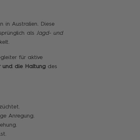
in Australien. Diese
rsprünglich als
Jagd- und
elt.
leiter für aktive
r und die Haltung
des
züchtet.
ige Anregung.
iehung.
st.