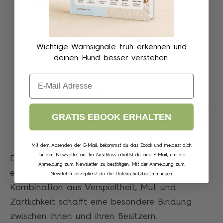
Zärtlichkeit:
Trotz ihrer Stärke sind sie sehr
zärtlich und suchen häufig Körperkontakt.
Sturheit:
Manchmal zeigen sie einen
Wichtige Warnsignale früh erkennen und
eigenen Kopf und können stur sein,
deinen Hund besser verstehen.
besonders wenn sie etwas unbedingt
Email
wollen.
Ausdauer:
Sie haben eine bemerkenswerte
Ausdauer und können lange Spaziergänge
GRATIS EBOOK ERHALTEN
und ausgiebiges Spielen problemlos
bewältigen.
Mit dem Absenden der E-Mail, bekommst du das Ebook und meldest dich
für den Newsletter an. Im Anschluss erhältst du eine E-Mail, um die
Diese Eigenschaften machen die Hunde zu
Anmeldung zum Newsletter zu bestätigen. Mit der Anmeldung zum
einzigartigen und liebenswerten Begleitern. Ihre
Newsletter akzeptierst du die
Datenschutzbestimmungen.
Kombination aus Verspieltheit, Mut und
Zärtlichkeit schafft eine besondere Bindung
zwischen ihnen und ihren Besitzern.