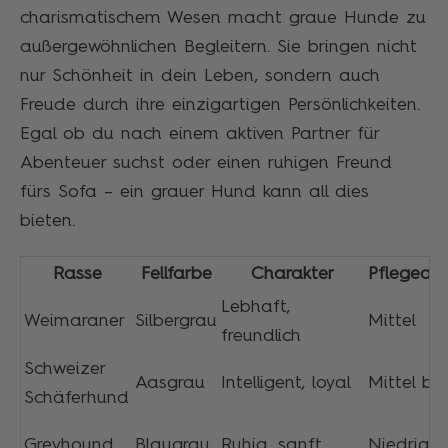
charismatischem Wesen macht graue Hunde zu
außergewöhnlichen Begleitern. Sie bringen nicht
nur Schönheit in dein Leben, sondern auch
Freude durch ihre einzigartigen Persönlichkeiten.
Egal ob du nach einem aktiven Partner für
Abenteuer suchst oder einen ruhigen Freund
fürs Sofa – ein grauer Hund kann all dies
bieten.
Rasse
Fellfarbe
Charakter
Pflegeau
Lebhaft,
Weimaraner
Silbergrau
Mittel
freundlich
Schweizer
Aasgrau
Intelligent, loyal
Mittel bi
Schäferhund
Greyhound
Blaugrau
Ruhig, sanft
Niedrig