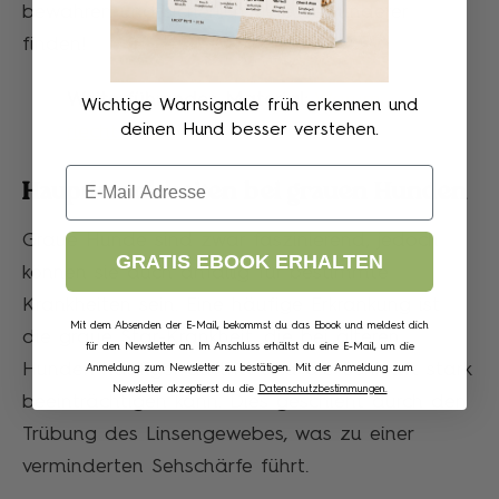
bewahren und sicherlich viele Bewunderer
finden!
Weiterführendes Material:
Warum
Wichtige Warnsignale früh erkennen und
deinen Hund besser verstehen.
riecht Hundeurin?
Email
Hauptkrankheiten bei grauen Hunden
Graue Hunde sind zwar faszinierend, jedoch
GRATIS EBOOK ERHALTEN
können sie auch anfällig für bestimmte
Krankheiten sein. Eine häufige Erkrankung ist
Mit dem Absenden der E-Mail, bekommst du das Ebook und meldest dich
die graue Star-Krankheit, die bei älteren
für den Newsletter an. Im Anschluss erhältst du eine E-Mail, um die
Hunden häufiger auftritt und die Sehkraft stark
Anmeldung zum Newsletter zu bestätigen. Mit der Anmeldung zum
Newsletter akzeptierst du die
Datenschutzbestimmungen.
beeinträchtigen kann. Dies geschieht durch den
Trübung des Linsengewebes, was zu einer
verminderten Sehschärfe führt.