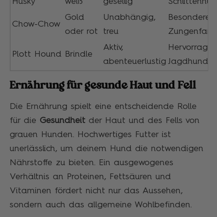
Husky
weiß
gesellig
Schlittenhu
Gold
Unabhängig,
Besonderer
Chow-Chow
oder rot
treu
Zungenfarb
Aktiv,
Hervorrage
Plott Hound
Brindle
abenteuerlustig
Jagdhund
Ernährung für gesunde Haut und Fell
Die Ernährung spielt eine entscheidende Rolle
für die
Gesundheit
der Haut und des Fells von
grauen Hunden. Hochwertiges Futter ist
unerlässlich, um deinem Hund die notwendigen
Nährstoffe zu bieten. Ein ausgewogenes
Verhältnis an Proteinen, Fettsäuren und
Vitaminen fördert nicht nur das Aussehen,
sondern auch das allgemeine Wohlbefinden.