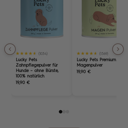
★★★★★
★★★★★
★★★★★
★★★★★
(1034)
(1569)
Lucky Pets
Lucky Pets Premium
Zahnpflegepulver für
Magenpulver
Hunde – ohne Bürste,
19,90 €
100% natürlich
19,90 €