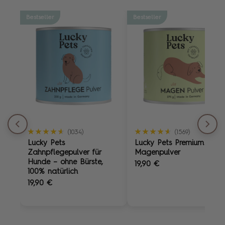
Bestseller
Bestseller
★★★★★
★★★★★
★★★★★
★★★★★
(1034)
(1569)
Lucky Pets
Lucky Pets Premium
Zahnpflegepulver für
Magenpulver
Hunde – ohne Bürste,
19,90 €
100% natürlich
19,90 €