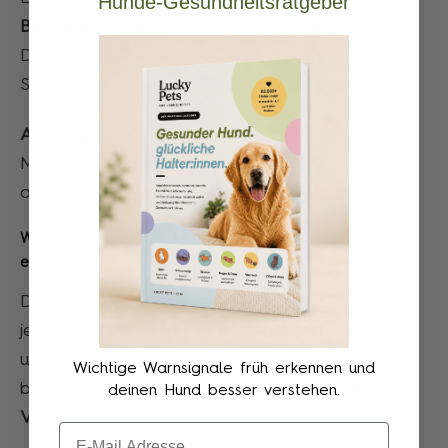
Hunde-Gesundheitsratgeber
Behandlung genau so durchzuführen
, wie es
Dein Tierarzt verordnet hat, auch wenn sich die
Symptome deines Hundes verbessern.
Achtung:
Ein abruptes Absetzen des
Medikaments könnte zu einem Rückfall oder
anderen Komplikationen führen.
Wie lange dauert es, bis die Wirkung von Prednitab
einsetzt?
Das Einsetzen der Wirkung von Prednitab kann
je nach behandelter Erkrankung und Hund
unterschiedlich sein. In einigen Fällen kannst Du
Wichtige Warnsignale früh erkennen und
bereits nach
wenigen Stunden oder Tagen
deinen Hund besser verstehen.
Verbesserungen feststellen
.
Email