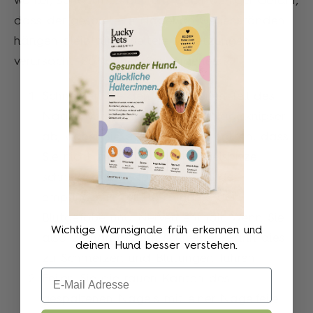
wohler, sondern es besteht auch weniger Gefahr,
dass der gespaltene Nagel an Gegenständen
hängen bleibt und weitere Verletzungen
verursacht. So können Sie vorgehen:
Schneiden Sie den gespaltenen Teil des
Nagels vorsichtig mit einem Nagelknipser
ab, wobei Sie darauf achten sollten, dass
Sie nicht zu nah an der Nagelspitze
schneiden. Der Nagelspalt ist der
empfindliche Teil des Nagels, der
Blutgefäße und Nerven enthält. Wenn Sie
Wichtige Warnsignale früh erkennen und
also zu nah an ihm schneiden, kann dies
deinen Hund besser verstehen.
zu Schmerzen und Blutungen führen.
Email
Feilen Sie die rauen Kanten des
gespaltenen Nagels mit einer Nagelfeile