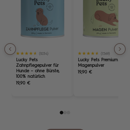
★★★★★
★★★★★
★★★★★
★★★★★
(1034)
(1569)
Lucky Pets
Lucky Pets Premium
Zahnpflegepulver für
Magenpulver
Hunde – ohne Bürste,
19,90 €
100% natürlich
19,90 €