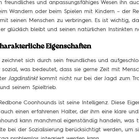
in freundliches und anpassungsfähiges Wesen ihn au
beim Wandern oder beim Spielen mit Kindern – der 
t mit seinen Menschen zu verbringen. Es ist wichtig, 
r glücklich bleibt und seinen natürlichen Instinkte
arakterliche Eigenschaften
zeichnet sich durch sein freundliches und aufgesch
r sozial, was bedeutet, dass sie gerne Zeit mit Me
gter
Jagdinstinkt
kommt nicht nur bei der Jagd zum Tra
und seinem Spieltrieb.
Redbone Coonhounds ist seine Intelligenz. Diese Eige
h auch einen erfahrenen Halter, der ihm eine klare u
nhound kann manchmal eigenständig handeln, was typ
te bei der Sozialisierung berücksichtigt werden, um si
tag problemlos integriert werden kann.