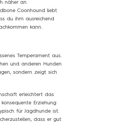
ch näher an
Redbone Coonhound liebt
dass du ihm ausreichend
n nachkommen kann.
lossenes Temperament aus.
nschen und anderen Hunden
gen, sondern zeigt sich
nschaft erleichtert das
nd konsequente Erziehung
isch für Jagdhunde ist.
cherzustellen, dass er gut