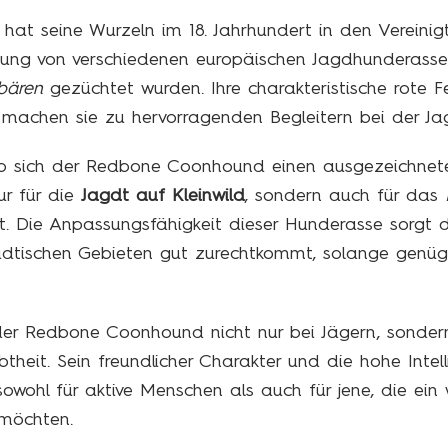
hat seine Wurzeln im 18. Jahrhundert in den Vereini
ung von verschiedenen europäischen Jagdhunderassen,
bären
gezüchtet wurden. Ihre charakteristische rote F
machen sie zu hervorragenden Begleitern bei der Ja
b sich der Redbone Coonhound einen ausgezeichneten 
ur für die
Jagdt auf Kleinwild
, sondern auch für das
. Die Anpassungsfähigkeit dieser Hunderasse sorgt da
tädtischen Gebieten gut zurechtkommt, solange genü
der Redbone Coonhound nicht nur bei Jägern, sondern
btheit. Sein freundlicher Charakter und die hohe Inte
sowohl für aktive Menschen als auch für jene, die e
 möchten.